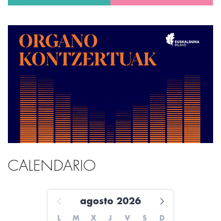
CALENDARIO
agosto 2026
L
M
X
J
V
S
D