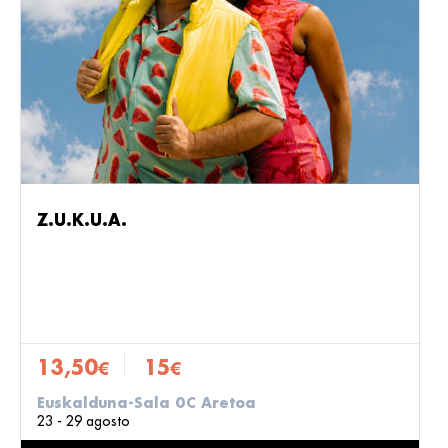
Z.U.K.U.A.
13,50
15
€
€
Euskalduna-Sala 0C Aretoa
23 - 29 agosto