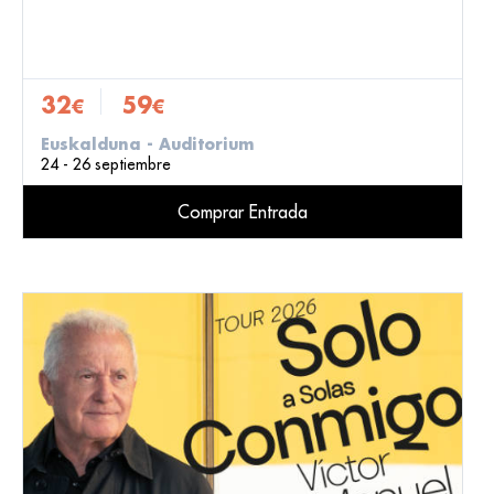
32
59
€
€
Euskalduna - Auditorium
24 - 26 septiembre
Comprar Entrada