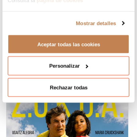
Consulta la
página de cookies
13,50
15
€
€
Mostrar detalles
Euskalduna-Sala 0C Aretoa
22 - 30 agosto
Aceptar todas las cookies
Comprar Entrada
Personalizar
Rechazar todas