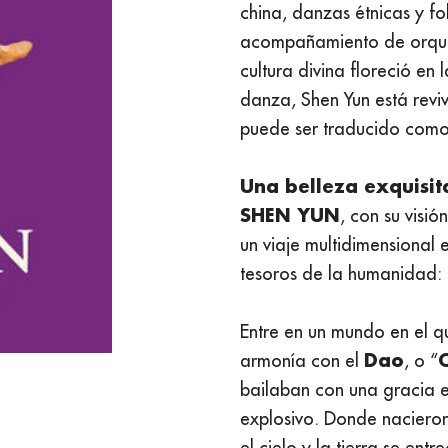
china, danzas étnicas y fo
acompañamiento de orquest
cultura divina floreció en
danza, Shen Yun está reviv
puede ser traducido como 
Una belleza exquisit
SHEN YUN
, con su visió
un viaje multidimensional 
tesoros de la humanidad: l
Entre en un mundo en el q
Dao
armonía con el
, o “
bailaban con una gracia e
explosivo. Donde nacieron
el cielo y la tierra se en