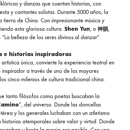
lklóricas y danzas que cuentan historias, con
a y cantantes solistas. Durante 5000 años, la
 la tierra de China. Con impresionante música y
Shen Yun
神韻
iendo esta gloriosa cultura.
, o
,
“La belleza de los seres divinos al danzar”.
a e historias inspiradoras
n artística única, convierte la experiencia teatral en
e inspirador a través de uno de los mayores
os cinco milenios de cultura tradicional china.
ue tanto filósofos como poetas buscaban la
Camino
”, del universo. Donde las doncellas
térea y los generales luchaban con un atletismo
 historias atemporales sobre valor y virtud. Donde
trecruzaban y hasta la magia era posible. Con una