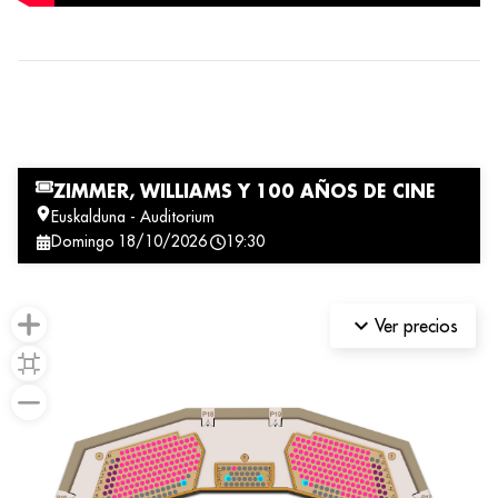
ZIMMER, WILLIAMS Y 100 AÑOS DE CINE
Euskalduna - Auditorium
domingo
18/10/2026
19:30
keyboard_arrow_down
Ver precios