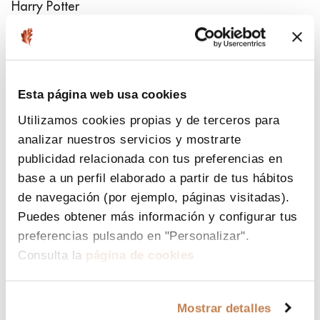
Harry Potter
Avatar
El rey león
E.T.
Sherlock Holmes
Esta página web usa cookies
Tiburón
Utilizamos cookies propias y de terceros para
Inception
analizar nuestros servicios y mostrarte
Leyendas de pasión
publicidad relacionada con tus preferencias en
Hook
base a un perfil elaborado a partir de tus hábitos
Titanic
de navegación (por ejemplo, páginas visitadas).
007: James Bond
Puedes obtener más información y configurar tus
Cazafantasmas
preferencias pulsando en "Personalizar".
Star Wars: Marcha imperial
Consulta la
página de cookies
Mostrar detalles
ACCESIBILIDAD - AUDITORIO
- Distribución