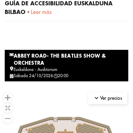
GUÍA DE ACCESIBILIDAD EUSKALDUNA
BILBAO -
Leer más
ABBEY ROAD- THE BEATLES SHOW &
ORCHESTRA
Euskalduna - Auditorium
sábado
24/10/2026
20:00
keyboard_arrow_down
Ver precios