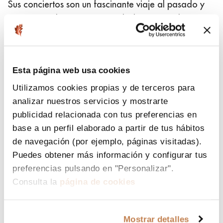
Sus conciertos son un fascinante viaje al pasado y
rememoran la música por un lado que revolucionó
los cimientos de la música moderna. En sus
espectáculos podemos escuchar no sólo los grandes
éxitos que dieron fama al grupo británico durante la
Esta página web usa cookies
primera mitad de los años 60, sino que también
Utilizamos cookies propias y de terceros para
revivieron aquellos himnos que los Beatles grabaron
analizar nuestros servicios y mostrarte
hasta 1970 y que nunca llegaron a tocar en directo.
publicidad relacionada con tus preferencias en
base a un perfil elaborado a partir de tus hábitos
Abbey Road lo forman:
de navegación (por ejemplo, páginas visitadas).
Adrián Ghiardo (Paul McCartney): guitarras, bajo,
Puedes obtener más información y configurar tus
voces y teclados.
preferencias pulsando en "Personalizar".
Jordi Expósito (John Lennon): guitarras, voces y
Consulta la
página de cookies
teclados.
Ferran Corbalán (George Harrison): guitarras, bajo,
Mostrar detalles
voces y teclados.