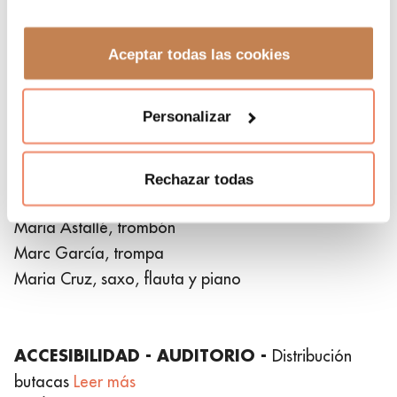
Carlos Moreno (Ringo Star): batería y voces.
Aceptar todas las cookies
Sgt. Peppers Orchestra:
Christian Torres, violín
Personalizar
Xaquín Carro, violín
Alfredo Salcedo, viola
Edgar Casellas, cello
Rechazar todas
Berta Gala, trompeta
Maria Astallé, trombón
Marc García, trompa
Maria Cruz, saxo, flauta y piano
ACCESIBILIDAD - AUDITORIO -
Distribución
butacas
Leer más