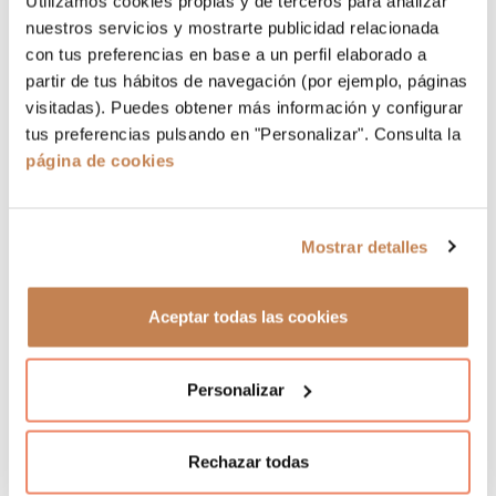
Utilizamos cookies propias y de terceros para analizar
nuestros servicios y mostrarte publicidad relacionada
El Auditorio dispone de 6 plazas para silla de
con tus preferencias en base a un perfil elaborado a
ruedas + 6 asientos para acompañantes, además
partir de tus hábitos de navegación (por ejemplo, páginas
de 20 asientos de acceso preferente PMR.
visitadas). Puedes obtener más información y configurar
¿Cómo llegar a mi localidad?
tus preferencias pulsando en "Personalizar". Consulta la
Patio. Fila 6. Butaca 7
(Acompañante PSR),
página de cookies
Plaza PSR 19
(sin butaca física). Acceso por
puerta Auditorium. Planta 2. Puerta 1.
Patio. Fila 6. Butaca 18
(Acompañante PSR),
Mostrar detalles
Plaza PSR 20
(sin butaca física). Acceso por
puerta Auditorium. Planta 2. Puerta 2.
Palco 9. Fila 9. Butacas 3 y 5
Aceptar todas las cookies
Plazas 1 y 7
(Acompañante PSR) y
(sin butaca
física). Acceso por puerta Auditorium. Planta 5.
Puerta 11.
Personalizar
Palco 10. Fila 9. Butacas 4 y 6
Plazas 2 y 8
(Acompañante PSR) y
(sin butaca
física). Acceso por puerta Auditorium. Planta 5.
Rechazar todas
Puerta 12.