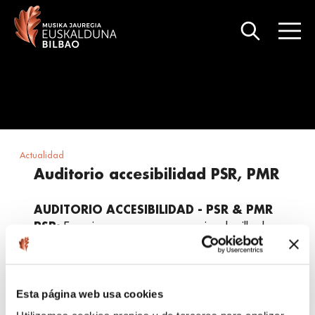
Actualidad
Auditorio accesibilidad PSR, PMR
AUDITORIO
ACCESIBILIDAD - PSR & PMR
PSR:
Espacio para personas usuarias de silla de
ruedas + acompañantes.
PMR:
Asientos con prioridad para personas con
movilidad reducida (p. ej., personas con muletas,
bastones o discapacidad visual).
Esta página web usa cookies